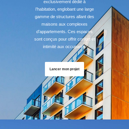
exclusivement dédié à
l’habitation, englobant une large
gamme de structures allant des
maisons aux complexes
d’appartements. Ces espaces
sont conçus pour offrir confort et
intimité aux occupants.
Lancer mon projet