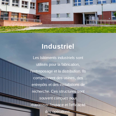
Industriel
Les bâtiments industriels sont
utilisés pour la fabrication,
l’entreposage et la distribution. Ils
comprennent des usines, des
entrepôts et des installations de
recherche. Ces structures sont
souvent conçues pour
maximiser l’espace et l’efficacité
des opérations.