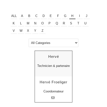
ALL
A
B
C
D
E
F
G
H
I
J
K
L
M
N
O
P
Q
R
S
T
U
V
W
X
Y
Z
Hervé
Technicien & partenaire
Hervé Froeliger
Coordonnateur