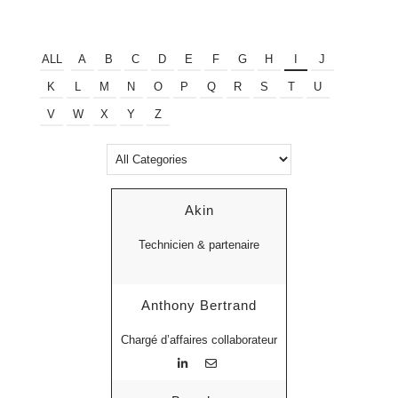
ALL
A
B
C
D
E
F
G
H
I
J
K
L
M
N
O
P
Q
R
S
T
U
V
W
X
Y
Z
Akin
Technicien & partenaire
Anthony Bertrand
Chargé d’affaires collaborateur