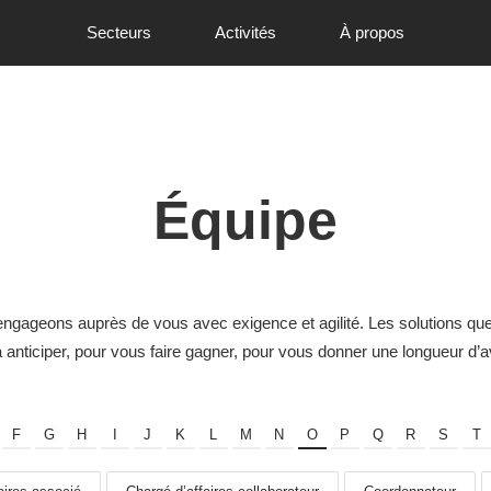
Secteurs
Activités
À propos
Équipe
gageons auprès de vous avec exigence et agilité. Les solutions qu
à anticiper, pour vous faire gagner, pour vous donner une longueur d’
F
G
H
I
J
K
L
M
N
O
P
Q
R
S
T