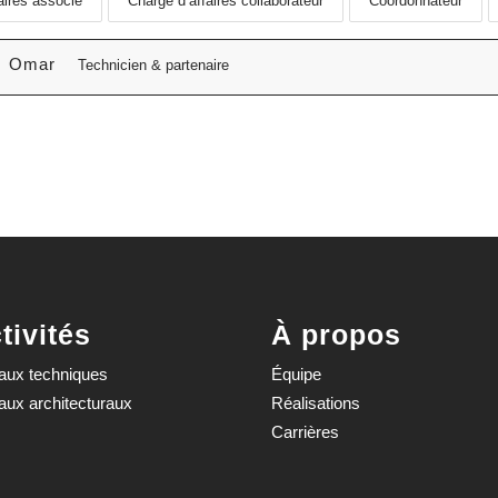
aires associé
Chargé d’affaires collaborateur
Coordonnateur
Omar
Technicien & partenaire
tivités
À propos
aux techniques
Équipe
aux architecturaux
Réalisations
Carrières