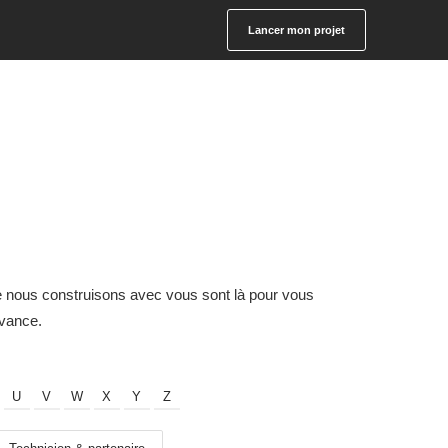
Lancer mon projet
e nous construisons avec vous sont là pour vous
avance.
U
V
W
X
Y
Z