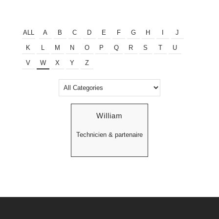
ALL
A
B
C
D
E
F
G
H
I
J
K
L
M
N
O
P
Q
R
S
T
U
V
W
X
Y
Z
William
Technicien & partenaire