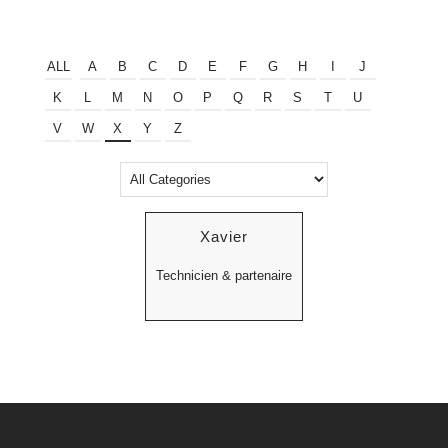
ALL
A
B
C
D
E
F
G
H
I
J
K
L
M
N
O
P
Q
R
S
T
U
V
W
X
Y
Z
Xavier
Technicien & partenaire