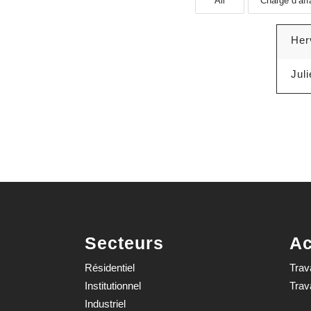
All
Chargé d’aff
Her
Jul
Secteurs
Ac
Résidentiel
Trav
Institutionnel
Trav
Industriel