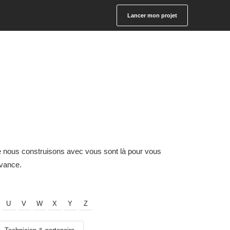
Lancer mon projet
e nous construisons avec vous sont là pour vous
avance.
U
V
W
X
Y
Z