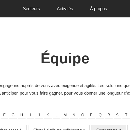
Secteurs
Activités
À propos
Équipe
gageons auprès de vous avec exigence et agilité. Les solutions qu
à anticiper, pour vous faire gagner, pour vous donner une longueur d’
F
G
H
I
J
K
L
M
N
O
P
Q
R
S
T