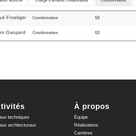
aires associé
Chargé d’affaires collaborateur
Coordonnateur
vé Froeliger
Coordonnateur
ien Gaspard
Coordonnateur
tivités
À propos
aux techniques
Équipe
aux architecturaux
Réalisations
Carrières