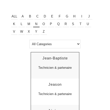
ALL
A
B
C
D
E
F
G
H
I
J
K
L
M
N
O
P
Q
R
S
T
U
V
W
X
Y
Z
Jean-Baptiste
Technicien & partenaire
Jeason
Technicien & partenaire