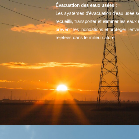
Évacuation des eaux usées :
Les systèmes d’évacuation d’eau usée son
recueillir, transporter et éliminer les ea
prévenir les inondations et protéger l’en
rejetées dans le milieu naturel.