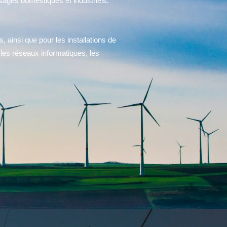
sages domestiques et industriels.
, ainsi que pour les installations de
 les réseaux informatiques, les
.