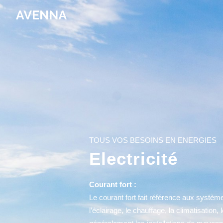
TOUS VOS BESOINS EN ENERGIES
Electricité
Courant fort :
Le courant fort fait référence aux systèmes
l’éclairage, le chauffage, la climatisatio