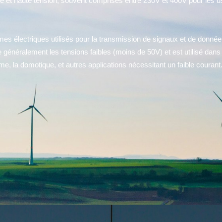
e et haute tension, souvent comprises entre 230V et 400V pour les u
mes électriques utilisés pour la transmission de signaux et de données
 généralement les tensions faibles (moins de 50V) et est utilisé dans
, la domotique, et autres applications nécessitant un faible courant