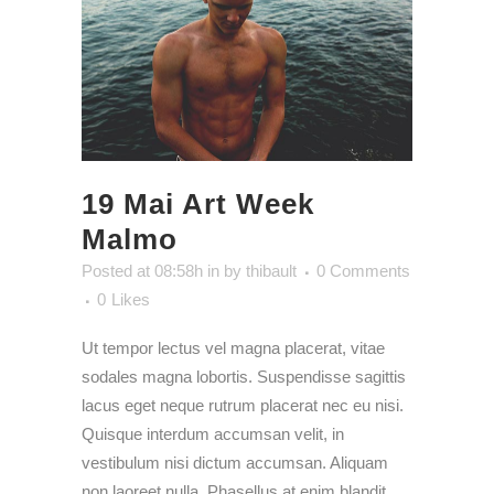
19 Mai
Art Week
Malmo
Posted at 08:58h
in
by
thibault
0 Comments
0
Likes
Ut tempor lectus vel magna placerat, vitae
sodales magna lobortis. Suspendisse sagittis
lacus eget neque rutrum placerat nec eu nisi.
Quisque interdum accumsan velit, in
vestibulum nisi dictum accumsan. Aliquam
non laoreet nulla. Phasellus at enim blandit,