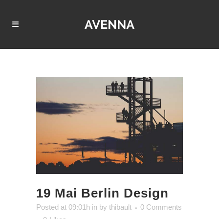
19 Mai
Berlin Design
Posted at 09:01h
in
by
thibault
0 Comments