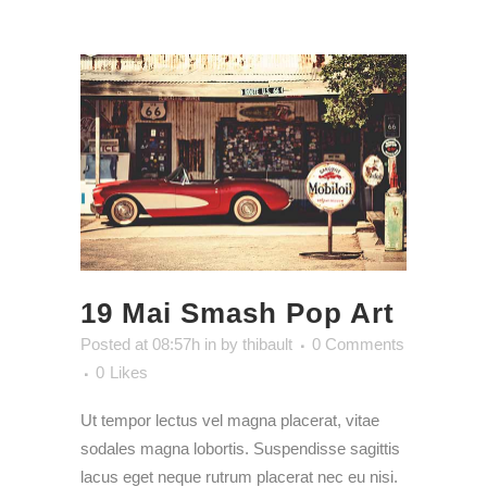
19 Mai
Smash Pop Art
Posted at 08:57h
in
by
thibault
0 Comments
0
Likes
Ut tempor lectus vel magna placerat, vitae
sodales magna lobortis. Suspendisse sagittis
lacus eget neque rutrum placerat nec eu nisi.