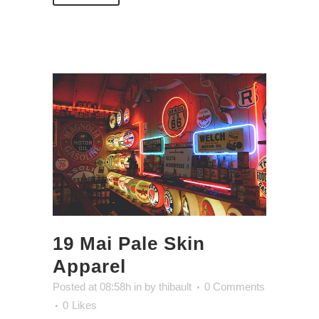
19 Mai
Pale Skin
Apparel
Posted at 08:58h
in
by
thibault
0 Comments
0
Likes