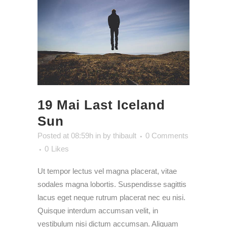
19 Mai
Last Iceland
Sun
Posted at 08:59h
in
by
thibault
0 Comments
0
Likes
Ut tempor lectus vel magna placerat, vitae
sodales magna lobortis. Suspendisse sagittis
lacus eget neque rutrum placerat nec eu nisi.
Quisque interdum accumsan velit, in
vestibulum nisi dictum accumsan. Aliquam