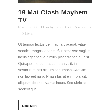
19 Mai
Clash Mayhem
TV
Posted at 08:58h
in
by
thibault
0 Comments
0
Likes
Ut tempor lectus vel magna placerat, vitae
sodales magna lobortis. Suspendisse sagittis
lacus eget neque rutrum placerat nec eu nisi.
Quisque interdum accumsan velit, in
vestibulum nisi dictum accumsan. Aliquam
non laoreet nulla. Phasellus at enim blandit,
aliquam dolor et, varius lacus. Sed ultricies
scelerisque...
Read More